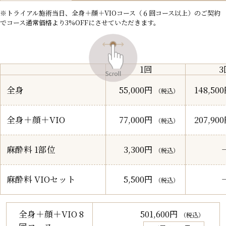
※トライアル施術当日、全身＋顔＋VIOコース（６回コース以上）のご契約
でコース通常価格より3%OFFにさせていただきます。
1回
3
全身
55,000円
148,50
（税込）
全身＋顔＋VIO
77,000円
207,90
（税込）
麻酔料 1部位
3,300円
（税込）
麻酔料 VIOセット
5,500円
（税込）
501,600円
全身＋顔＋VIO 8
（税込）