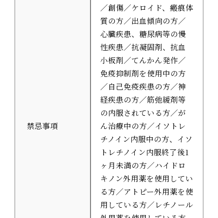
／創傷／ケロイド、瘢痕体
質の方／出血傾向の方／
心臓疾患、糖尿病等の慢
性疾患／抗凝固剤、抗血
小板剤／てんかん発作／
免疫抑制剤を使用中の方
／自己免疫疾患の方／神
経疾患の方／筋弛緩剤等
の内服されている方／が
禁忌事項
ん治療中の方／イソトレ
チノイン内服中の方、イソ
トレチノイン内服終了後1
ヶ月未満の方／ハイドロ
キノン外用薬を使用してい
る方／アトピー外用薬を使
用している方／レチノール
外用薬を使用している方