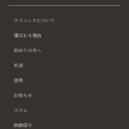
クリニックについて
ウルセラプライム（HIFU）
選ばれる理由
ウルセラ（HIFU）
初めての方へ
ソフウェーブ（SUPERB）
料金
サーマクールFLX（RF高周波治療）
症例
サーマクールFLX Eyes
お知らせ
ウルトラセルZi（HIFU）
コラム
ポテンツァ（ニードルRF）
医師紹介
ステラM22（フォトフェイシャル）