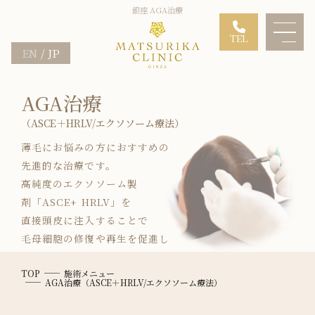
銀座 AGA治療
TEL
EN
JP
AGA治療
（ASCE＋HRLV/エクソソーム療法）
薄毛にお悩みの方におすすめの
先進的な治療です。
高純度のエクソソーム製
剤「ASCE+ HRLV」を
直接頭皮に注入することで
毛母細胞の修復や再生を促進し
頭皮環境や髪質の改善、
TOP
施術メニュー
発毛効果が期待できます。
AGA治療（ASCE＋HRLV/エクソソーム療法）