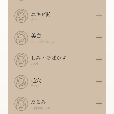
ニキビ跡
美白
しみ・そばかす
毛穴
たるみ